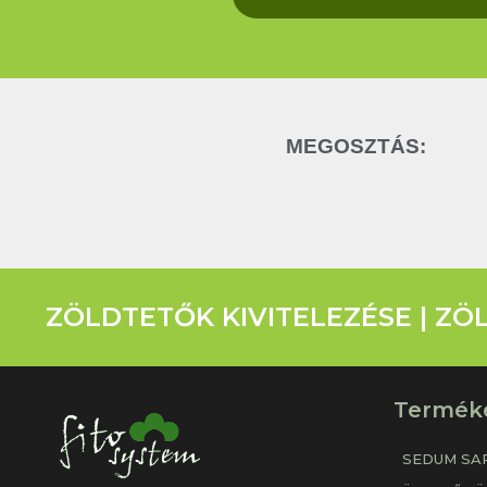
MEGOSZTÁS:
ZÖLDTETŐK KIVITELEZÉSE | Z
Termék
SEDUM SA