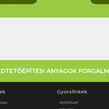
ÖLDTETŐÉPÍTÉSI ANYAGOK FORGAL
ek
Gyorslinkek
KEZDŐLAP
RJAK