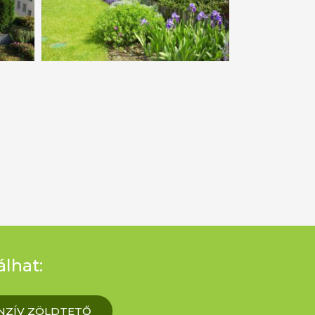
álhat:
NZÍV ZÖLDTETŐ