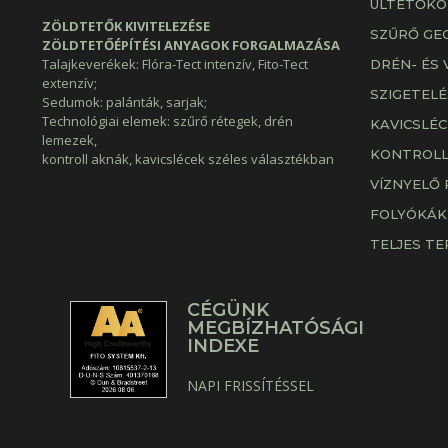
ÜLTETŐKÖ
ZÖLDTETŐK KIVITELEZÉSE
SZŰRŐ GE
ZÖLDTETŐÉPÍTÉSI ANYAGOK FORGALMAZÁSA
Talajkeverékek: Flóra-Tect intenzív, Fito-Tect
DRÉN- ÉS 
extenzív;
SZIGETELÉ
Sedumok: palánták, sarjak;
Technológiai elemek: szűrő rétegek, drén
KAVICSLÉC
lemezek,
KONTROLL
kontroll aknák, kavicslécek széles választékban
VÍZNYELŐ
FOLYÓKÁK
TELJES T
CÉGÜNK
MEGBÍZHATÓSÁGI
INDEXE
NAPI FRISSÍTÉSSEL