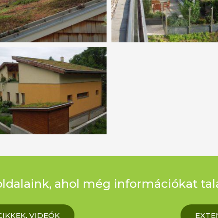
ldalaink, ahol még információkat tal
IKKEK, VIDEÓK
EXTE