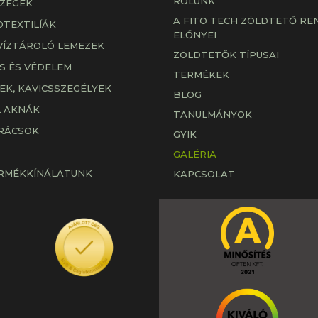
RÓLUNK
ZEGEK
A FITO TECH ZÖLDTETŐ RE
OTEXTILÍÁK
ELŐNYEI
VÍZTÁROLÓ LEMEZEK
ZÖLDTETŐK TÍPUSAI
S ÉS VÉDELEM
TERMÉKEK
EK, KAVICSSZEGÉLYEK
BLOG
 AKNÁK
TANULMÁNYOK
 RÁCSOK
GYIK
GALÉRIA
ERMÉKKÍNÁLATUNK
KAPCSOLAT