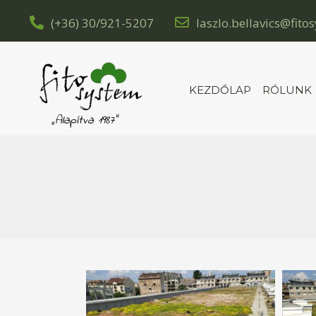
(+36) 30/921-5207
laszlo.bellavics@fito
KEZDŐLAP
RÓLUNK
„Alapítva 1987”