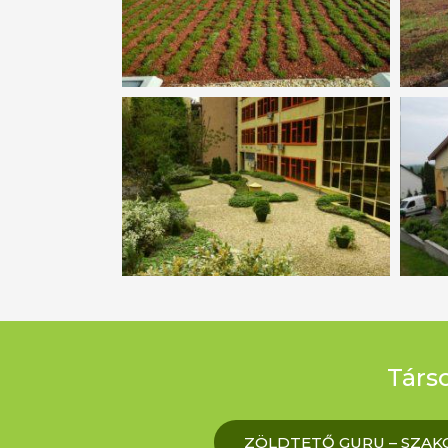
Társo
ZÖLDTETŐ GURU – SZAKC