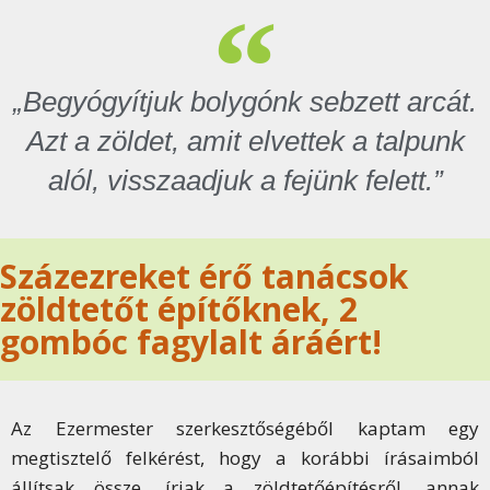
„Begyógyítjuk bolygónk sebzett arcát.
Azt a zöldet, amit elvettek a talpunk
alól, visszaadjuk a fejünk felett.”
Százezreket érő tanácsok
zöldtetőt építőknek, 2
gombóc fagylalt áráért!
Az Ezermester szerkesztőségéből kaptam egy
megtisztelő felkérést, hogy a korábbi írásaimból
állítsak össze, írjak a zöldtetőépítésről, annak