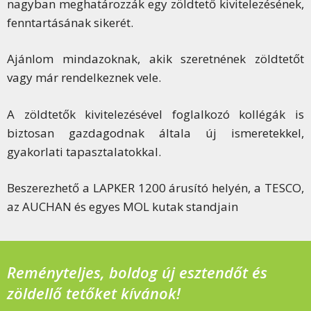
nagyban meghatározzák egy zöldtető kivitelezésének,
fenntartásának sikerét.
Ajánlom mindazoknak, akik szeretnének zöldtetőt
vagy már rendelkeznek vele.
A zöldtetők kivitelezésével foglalkozó kollégák is
biztosan gazdagodnak általa új ismeretekkel,
gyakorlati tapasztalatokkal.
Beszerezhető a LAPKER 1200 árusító helyén, a TESCO,
az AUCHAN és egyes MOL kutak standjain
Reményteljes, boldog új esztendőt és
zöldellő tetőket kívánok!