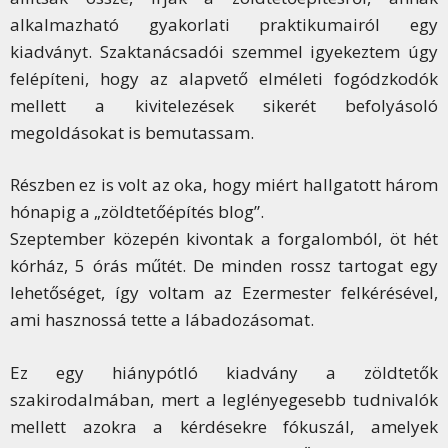
alkalmazható gyakorlati praktikumairól egy
kiadványt. Szaktanácsadói szemmel igyekeztem úgy
felépíteni, hogy az alapvető elméleti fogódzkodók
mellett a kivitelezések sikerét befolyásoló
megoldásokat is bemutassam.
Részben ez is volt az oka, hogy miért hallgatott három
hónapig a „zöldtetőépítés blog”.
Szeptember közepén kivontak a forgalomból, öt hét
kórház, 5 órás műtét. De minden rossz tartogat egy
lehetőséget, így voltam az Ezermester felkérésével,
ami hasznossá tette a lábadozásomat.
Ez egy hiánypótló kiadvány a zöldtetők
szakirodalmában, mert a leglényegesebb tudnivalók
mellett azokra a kérdésekre fókuszál, amelyek