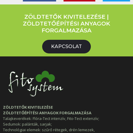
ZÖLDTETŐK KIVITELEZÉSE |
ZÖLDTETŐÉPÍTÉSI ANYAGOK
FORGALMAZÁSA
KAPCSOLAT
ZÖLDTETŐK KIVITELEZÉSE
ZÖLDTETŐÉPÍTÉSI ANYAGOK FORGALMAZÁSA
Talajkeverékek: Flóra-Tect intenzív, Fito-Tect extenzív;
Sedumok: palánták, sarjak;
Technológiai elemek: szűrő rétegek, drén lemezek,