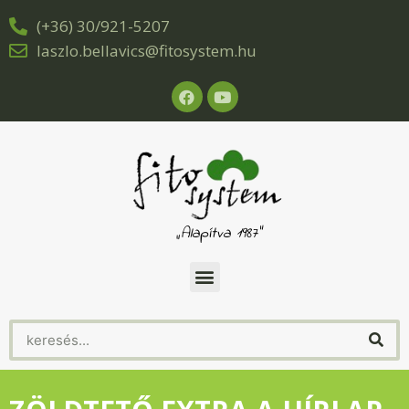
(+36) 30/921-5207
laszlo.bellavics@fitosystem.hu
„Alapítva 1987”